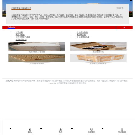
石家庄舜盛包装有限公司
查看更多
石家庄舜盛包装有限公司主要经营产品：木箱，木托盘，木包装箱，出口托盘，出口包装箱，木质包装箱等各种大中小型机械设备包装。主
要销售区域：石家庄，保定，邢台，廊坊，衡水等地。我公司秉承以诚为本质量至上包您所想装您所用的经营理念，坚持"客户至上"的原则为
广大客户提供好的服务。望广大客户前来洽谈！
+
产品中心
长治木箱
长治木包装箱
长治木托盘
长治钢扣箱
长治免熏蒸包装箱
长治免熏蒸托盘
长治红酒木箱
长治木制出口包装箱
长治红酒木箱
长治免熏蒸木托盘
长治大型木质包装箱
法律声明
本网站部分内容来源于网络，如有侵权请告知！我们立即删除；本网站严格遵循国家相关法律法规规定，如有不当之处，请告知！我们立即删除。
copyright @石家庄舜盛包装有限公司 版权所有


首页
联系我们
电话
添加微信